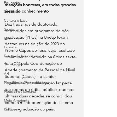
Educação
menções honrosas, em todas grandes 
áreas do conhecimento
Cotidiano
Cultura e Lazer
Dez trabalhos de doutorado 
Saúde
defendidos em programas de pós-
graduação (PPGs) na Unesp foram 
ESG
destaques na edição de 2023 do 
Esporte
Prêmio Capes de Tese, cujo resultado 
Futuro da Imprensa
preliminar foi definido na última sexta-
feira (11) pela Coordenação de 
Tecnologia
Aperfeiçoamento de Pessoal de Nível 
Ad
Superior (Capes) – o caráter 
Negócios e Oportunidades
“preliminar” da divulgação faz parte 
das regras do edital público, que nas 
Notícias da semana
últimas duas décadas se consolidou 
Meio Ambiente
como a maior premiação do sistema 
de pós-graduação do país.
Política