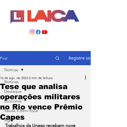
Registre-se
Post
Notícias
16 de ago. de 2023
2 min de leitura
Notícias
Tese que analisa
Destaque
operações militares
Economia
no Rio vence Prêmio
Saúde e Bem-Estar
Capes
Agro
Trabalhos da Unesp recebem nove 