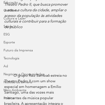
Educação
Theatro Pedro II, que busca promover 
a arte e a cultura da cidade, ampliar o 
Cotidiano
acesso da população às atividades 
Cultura e Lazer
culturais e contribuir para a formação 
Saúde
de público
ESG
Esporte
Futuro da Imprensa
Tecnologia
Ad
Negócios e Oportunidades
	O grupo Raiz Samba6 estreia no 
Theatro Pedro II com um show 
Notícias da semana
especial em homenagem a Emílio 
Meio Ambiente
Santiago, uma das vozes mais 
marcantes da música popular 
Política
brasileira. A apresentação integra o 