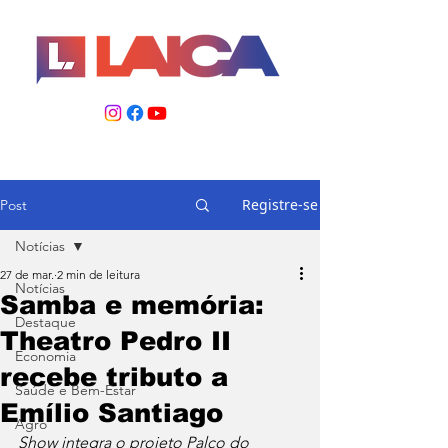
Registre-se
Post
Notícias
27 de mar.
2 min de leitura
Notícias
Samba e memória:
Destaque
Theatro Pedro II
Economia
recebe tributo a
Saúde e Bem-Estar
Emílio Santiago
Agro
Show integra o projeto Palco do 