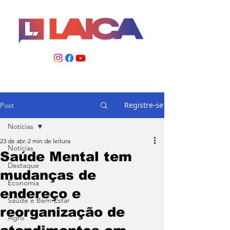
Registre-se
Post
Notícias
23 de abr.
2 min de leitura
Notícias
Saúde Mental tem
Destaque
mudanças de
Economia
endereço e
Saúde e Bem-Estar
reorganização de
Agro