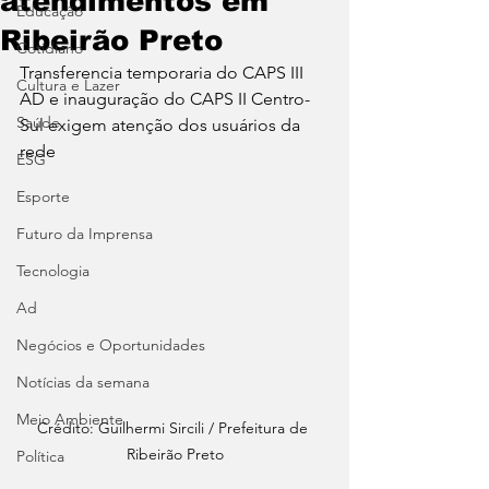
atendimentos em
Educação
Ribeirão Preto
Cotidiano
Transferencia temporaria do CAPS III 
Cultura e Lazer
AD e inauguração do CAPS II Centro-
Saúde
Sul exigem atenção dos usuários da 
rede 
ESG
Esporte
Futuro da Imprensa
Tecnologia
Ad
Negócios e Oportunidades
Notícias da semana
Meio Ambiente
Crédito: Guilhermi Sircili / Prefeitura de 
Ribeirão Preto
Política