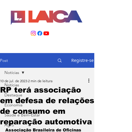
Registre-se
Post
Notícias
10 de jul. de 2023
2 min de leitura
Notícias
RP terá associação
Destaque
em defesa de relações
Economia
de consumo em
Saúde e Bem-Estar
reparação automotiva
Agro
Associação Brasileira de Oficinas 