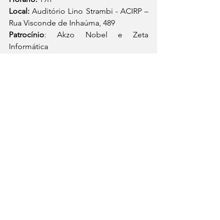
Local: 
Auditório Lino Strambi - ACIRP – 
Rua Visconde de Inhaúma, 489 
Patrocínio
: Akzo Nobel e Zeta 
Informática 
Apoio: 
Acirp   
Economia
Posts recentes