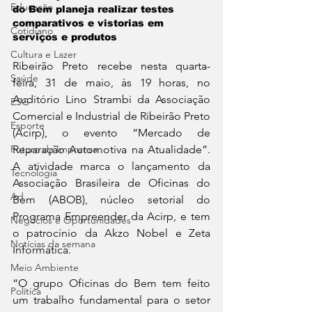
Educação
do Bem planeja realizar testes 
comparativos e vistorias em 
Cotidiano
serviços e produtos
Cultura e Lazer
Ribeirão Preto recebe nesta quarta-
Saúde
feira, 31 de maio, às 19 horas, no 
Auditório Lino Strambi da Associação 
ESG
Comercial e Industrial de Ribeirão Preto 
Esporte
(Acirp), o evento “Mercado de 
Futuro da Imprensa
Reparação Automotiva na Atualidade”. 
A atividade marca o lançamento da 
Tecnologia
Associação Brasileira de Oficinas do 
Ad
Bem (ABOB), núcleo setorial do 
Programa Empreender da Acirp, e tem 
Negócios e Oportunidades
o patrocínio da Akzo Nobel e Zeta 
Notícias da semana
Informática. 
Meio Ambiente
“O grupo Oficinas do Bem tem feito 
Política
um trabalho fundamental para o setor 