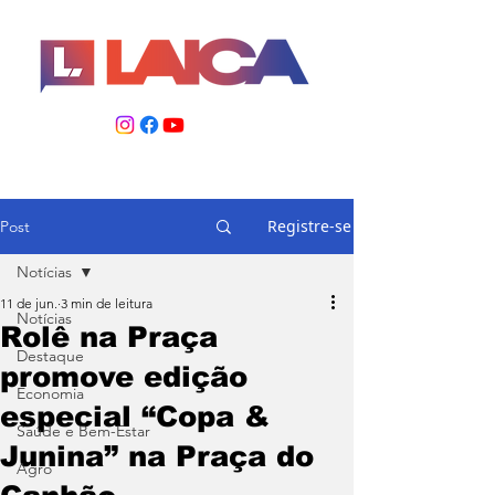
Registre-se
Post
Notícias
11 de jun.
3 min de leitura
Notícias
Rolê na Praça
Destaque
promove edição
Economia
especial “Copa &
Saúde e Bem-Estar
Junina” na Praça do
Agro