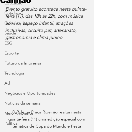
Canhão
Educação
Evento gratuito acontece nesta quinta-
Cotidiano
feira (11), das 18h às 22h, com música 
Cultura e Lazer
ao vivo, espaço infantil, atrações 
inclusivas, circuito pet, artesanato, 
Saúde
gastronomia e clima junino
ESG
Esporte
Futuro da Imprensa
Tecnologia
Ad
Negócios e Oportunidades
Notícias da semana
O Rolê na Praça Ribeirão realiza nesta 
Meio Ambiente
quinta-feira (11) uma edição especial com 
Política
temática de Copa do Mundo e Festa 