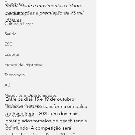
Educação
modalidade e movimenta a cidade 
com atrações e premiação de 75 mil 
Cotidiano
dólares
Cultura e Lazer
Saúde
ESG
Esporte
Futuro da Imprensa
Tecnologia
Ad
Negócios e Oportunidades
Entre os dias 15 e 19 de outubro, 
Notícias da semana
Ribeirão Preto se transforma em palco 
do Sand Series 2025, um dos mais 
Meio Ambiente
prestigiados torneios de beach tennis 
Política
do mundo. A competição será 