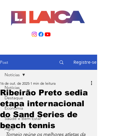
Registre-se
Post
Notícias
16 de out. de 2025
1 min de leitura
Notícias
Ribeirão Preto sedia
Destaque
etapa internacional
Economia
do Sand Series de
Saúde e Bem-Estar
beach tennis
Agro
Torneio reúne os melhores atletas da 