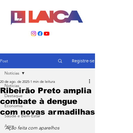
Registre-se
Post
Notícias
20 de ago. de 2025
1 min de leitura
Notícias
Ribeirão Preto amplia
Destaque
combate à dengue
Economia
com novas armadilhas
Saúde e Bem-Estar
Agro
Ação feita com aparelhos 