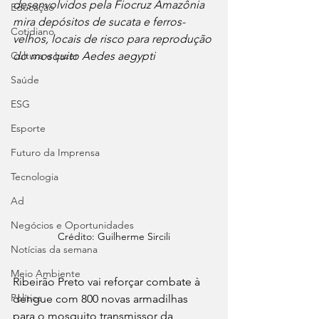
desenvolvidos pela Fiocruz Amazônia 
Educação
mira depósitos de sucata e ferros-
Cotidiano
velhos, locais de risco para reprodução 
Cultura e Lazer
do mosquito Aedes aegypti
Saúde
ESG
Esporte
Futuro da Imprensa
Tecnologia
Ad
Negócios e Oportunidades
Crédito: Guilherme Sircili
Notícias da semana
Meio Ambiente
Ribeirão Preto vai reforçar combate à 
Política
dengue com 800 novas armadilhas 
para o mosquito transmissor da 