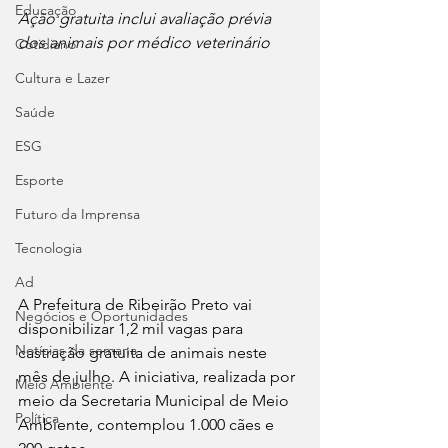
Educação
Ação gratuita inclui avaliação prévia 
dos animais por médico veterinário
Cotidiano
Cultura e Lazer
Saúde
ESG
Esporte
Futuro da Imprensa
Tecnologia
Ad
A Prefeitura de Ribeirão Preto vai 
Negócios e Oportunidades
disponibilizar 1,2 mil vagas para 
Notícias da semana
castração gratuita de animais neste 
mês de julho. A iniciativa, realizada por 
Meio Ambiente
meio da Secretaria Municipal de Meio 
Política
Ambiente, contemplou 1.000 cães e 