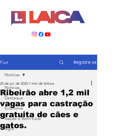
Registre-se
Post
Notícias
25 de jul. de 2025
1 min de leitura
Notícias
Ribeirão abre 1,2 mil
Destaque
vagas para castração
Economia
gratuita de cães e
Saúde e Bem-Estar
gatos.
Agro