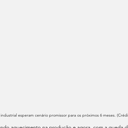
ndustrial esperam cenário promissor para os próximos 6 meses. (Crédit
ndo aquecimento na produção e agora, com a queda da 