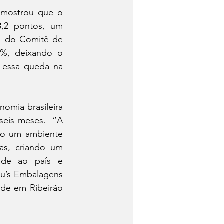
 mostrou que o 
,2 pontos, um 
o do Comitê de 
5%, deixando o 
 essa queda na 
omia brasileira 
eis meses.  “A 
o um ambiente 
as, criando um 
dade ao país e 
u’s Embalagens 
de em Ribeirão 