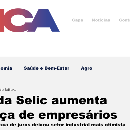
Capa
Notícias
Cont
nomia
Saúde e Bem-Estar
Agro
de leitura
Cultura e Lazer
Saúde
ESG
Esporte
da Selic aumenta
nça de empresários
cnologia
Ad
Negócios e Oportunidades
axa de juros deixou setor industrial mais otimista 