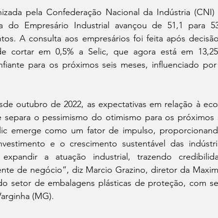
izada pela Confederação Nacional da Indústria (CNI)
io Ambiente
Política
a do Empresário Industrial avançou de 51,1 para 53
os. A consulta aos empresários foi feita após decisã
 de cortar em 0,5% a Selic, que agora está em 13,2
fiante para os próximos seis meses, influenciado por
sde outubro de 2022, as expectativas em relação à econ
e separa o pessimismo do otimismo para os próximos s
lic emerge como um fator de impulso, proporcionand
investimento e o crescimento sustentável das indústri
 expandir a atuação industrial, trazendo credibili
te de negócio”, diz Marcio Grazino, diretor da Maxim
a do setor de embalagens plásticas de proteção, com se
 Varginha (MG).