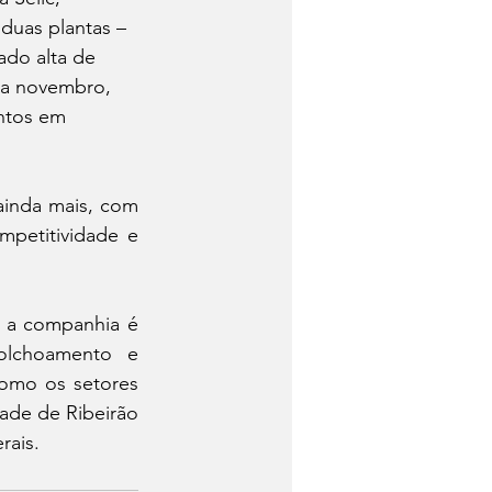
duas plantas – 
ado alta de 
 a novembro, 
ntos em 
inda mais, com 
petitividade e 
 a companhia é 
olchoamento e 
omo os setores 
ade de Ribeirão 
rais.