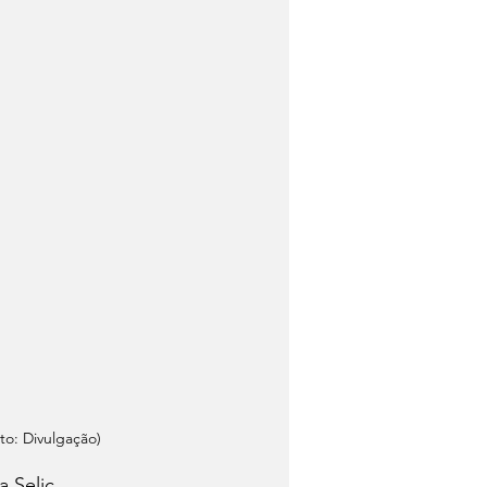
o: Divulgação) 
Selic, 