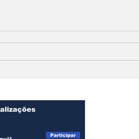
Acirp participa da
Ban
coletiva de abertura da
cre
Agrishow 2026 e
par
destaca importância do
evento para economia
local
alizações
Participar