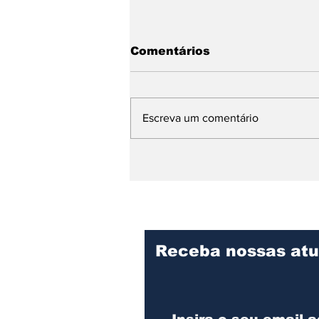
Comentários
Escreva um comentário
Adesão ao Novo
Desenrola Brasil na
RMRP quase dobrou em
apenas um mês, diz
estudo do IEMB-Acirp
Receba nossas atu