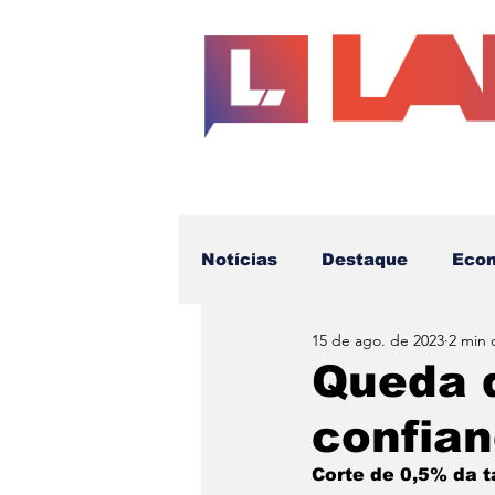
Notícias
Destaque
Eco
15 de ago. de 2023
2 min 
Educação
Cotidiano
Queda 
confia
Futuro da Imprensa
Te
Corte de 0,5% da t