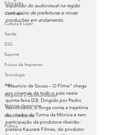
Educação
expansão do audiovisual na região 
com apoio de prefeituras e novas 
Cotidiano
produções em andamento.
Cultura e Lazer
Saúde
ESG
Esporte
Futuro da Imprensa
Tecnologia
Ad
“Maurício de Sousa – O Filme” chega 
aos cinemas de todo o país nesta 
Negócios e Oportunidades
quinta-feira (23). Dirigido por Pedro 
Notícias da semana
Vasconcelos, o longa conta a trajetória 
do criador da Turma da Mônica e tem 
Meio Ambiente
participação da produtora ribeirão-
Política
pretana Kauzare Filmes, do produtor 