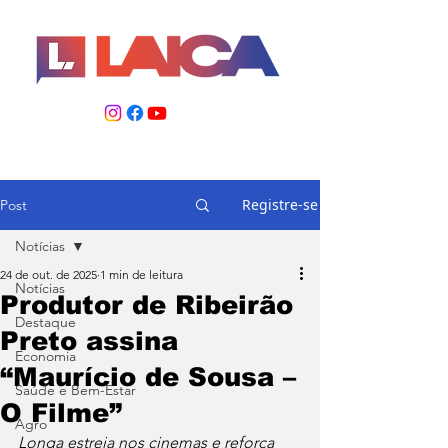
Registre-se
Post
Notícias
24 de out. de 2025
1 min de leitura
Notícias
Produtor de Ribeirão
Destaque
Preto assina
Economia
“Maurício de Sousa –
Saúde e Bem-Estar
O Filme”
Agro
Longa estreia nos cinemas e reforça 