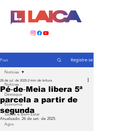
Registre-se
Post
Notícias
28 de jul. de 2025
2 min de leitura
Notícias
Pé‑de‑Meia libera 5ª
Destaque
parcela a partir de
Economia
segunda
Saúde e Bem-Estar
Atualizado:
26 de set. de 2025
Agro