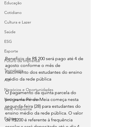
Educação
Cotidiano
Cultura e Lazer
Saúde
ESG
Esporte
Benefício de R$ 200 será pago até 4 de 
Futuro da Imprensa
agosto conforme o mês de 
Tecnologia
nascimento dos estudantes do ensino 
médio da rede pública
Ad
Negócios e Oportunidades
O pagamento da quinta parcela do 
Notícias da semana
programa Pé-de-Meia começa nesta 
segunda-feira (28) para estudantes do 
Meio Ambiente
ensino médio da rede pública. O valor 
Política
de R$200 é referente à frequência 
escolar e será depositado até o dia 4 