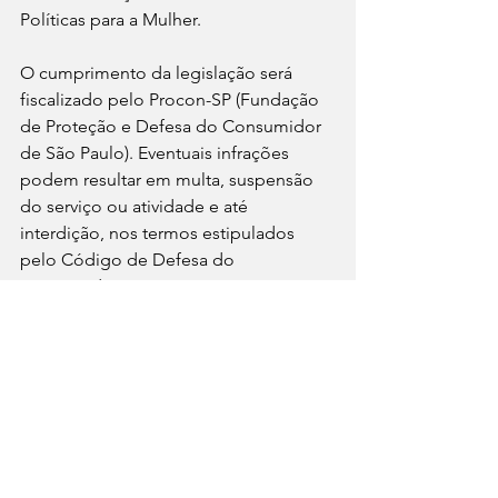
Políticas para a Mulher.
O cumprimento da legislação será 
fiscalizado pelo Procon-SP (Fundação 
de Proteção e Defesa do Consumidor 
de São Paulo). Eventuais infrações 
podem resultar em multa, suspensão 
do serviço ou atividade e até 
interdição, nos termos estipulados 
pelo Código de Defesa do 
Consumidor.
A multa pode variar de 200 a 3 milhões 
de UFESPs (Unidade Fiscal do Estado 
de São Paulo) – atualmente com valor 
unitário de R$ 34,26, de acordo com a 
gravidade e critérios previstos no 
Código.