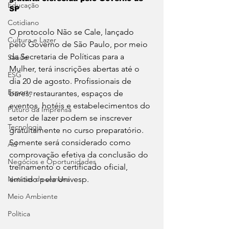
Educação
SP 
Cotidiano
O protocolo Não se Cale, lançado 
Cultura e Lazer
pelo Governo de São Paulo, por meio 
da Secretaria de Políticas para a 
Saúde
Mulher, terá inscrições abertas até o 
ESG
dia 20 de agosto. Profissionais de 
Esporte
bares, restaurantes, espaços de 
eventos, hotéis e estabelecimentos do 
Futuro da Imprensa
setor de lazer podem se inscrever 
Tecnologia
gratuitamente no curso preparatório. 
Somente será considerado como 
Ad
comprovação efetiva da conclusão do 
Negócios e Oportunidades
treinamento o certificado oficial, 
Notícias da semana
emitido pela Univesp.
Meio Ambiente
Política