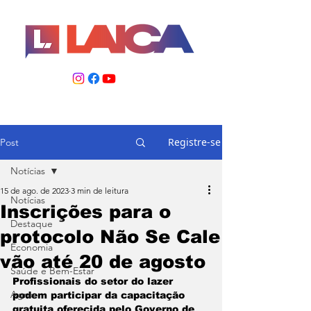
Registre-se
Post
Notícias
15 de ago. de 2023
3 min de leitura
Notícias
Inscrições para o
Destaque
protocolo Não Se Cale
Economia
vão até 20 de agosto
Saúde e Bem-Estar
Profissionais do setor do lazer 
Agro
podem participar da capacitação 
gratuita oferecida pelo Governo de 