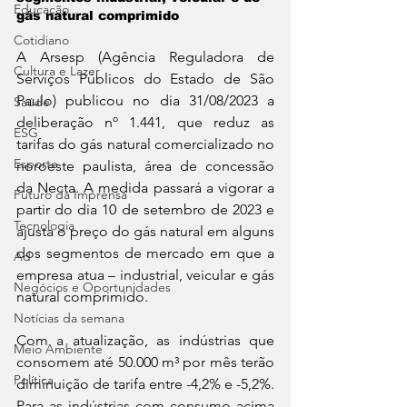
Educação
gás natural comprimido
Cotidiano
A Arsesp (Agência Reguladora de 
Cultura e Lazer
Serviços Públicos do Estado de São 
Paulo) publicou no dia 31/08/2023 a 
Saúde
deliberação nº 1.441, que reduz as 
ESG
tarifas do gás natural comercializado no 
Esporte
noroeste paulista, área de concessão 
da Necta
. 
A medida passará a vigorar a 
Futuro da Imprensa
partir do dia 10 de setembro de 2023 e 
Tecnologia
ajusta o preço do gás natural em alguns 
dos segmentos de mercado em que a 
Ad
empresa atua – industrial, veicular e gás 
Negócios e Oportunidades
natural comprimido.
Notícias da semana
Com a atualização, as indústrias que 
Meio Ambiente
consomem até 50.000 m³ por mês terão 
Política
diminuição de tarifa entre -4,2% e -5,2%. 
Para as indústrias com consumo acima 