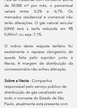
de 50.000 m³ por mês, o percentual 
variará entre -5,2% e -6,7%. Os 
mercados residencial e comercial não 
terão alterações. O gás natural veicular 
(GNV) terá a tarifa reduzida em R$ 
0,24/m³, ou seja -7,1%.
O índice deste reajuste tarifário foi 
exatamente o repasse obrigatório da 
queda feita pelo supridor junto à 
Necta
. 
A margem de distribuição da 
concessionária não sofreu alteração. 
Sobre a Necta
 - Companhia 
responsável pelo serviço público de 
distribuição de gás canalizado em 
todo o noroeste do Estado de São 
Paulo, atualmente está presente com 