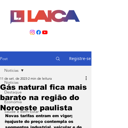
Registre-se
Post
Notícias
11 de set. de 2023
2 min de leitura
Notícias
Gás natural fica mais
Destaque
barato na região do
Economia
Noroeste paulista
Saúde e Bem-Estar
Novas tarifas entram em vigor; 
Agro
reajuste do preço contempla os 
segmentos industrial, veicular e de 