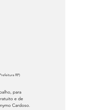
refeitura RP)
alho, para 
ratuito e de 
erônymo Cardoso.