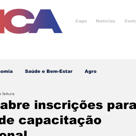
Capa
Notícias
Cont
nomia
Saúde e Bem-Estar
Agro
 leitura
Cultura e Lazer
Saúde
ESG
Esporte
abre inscrições par
 de capacitação
cnologia
Ad
Negócios e Oportunidades
ional