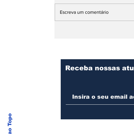
Escreva um comentário
Memórias da Ditadura
ganham vida no teatro
de Ribeirão
Receba nossas atu
Voltar ao Topo