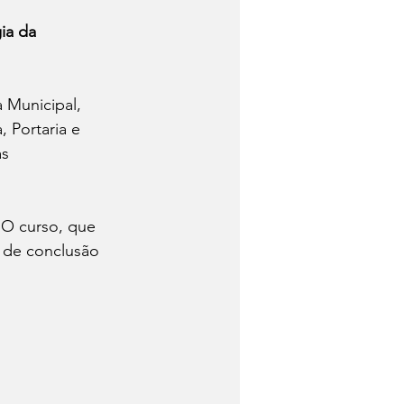
ia da 
a Municipal,
 Portaria e 
s 
 O curso, que 
s de conclusão 