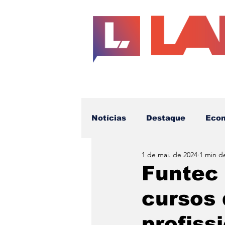
Notícias
Destaque
Eco
1 de mai. de 2024
1 min de
Educação
Cotidiano
Funtec 
cursos
Futuro da Imprensa
Te
profiss