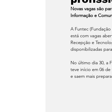
Notícias da semana
Me
Novas vagas são para
Informação e Comun
A Funtec (Fundação 
está com vagas aberta
Recepção e Tecnolog
disponibilizadas par
No último dia 30, a
teve início em 06 de
e saem mais prepara