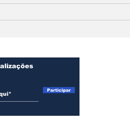
Black Mamis reúne
Wor
mães empreendedoras
Aci
em manhã de promoção
com
Bla
alizações
Participar