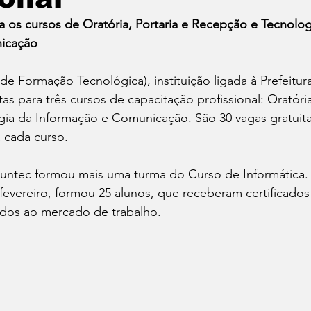
io Ambiente
Política
 os cursos de Oratória, Portaria e Recepção e Tecnolog
icação
de Formação Tecnológica), 
instituição ligada à Prefeitur
s para três cursos de capacitação profissional: Oratória,
ia da Informação e Comunicação. São 30 vagas gratuita
a cada curso. 
 Funtec formou mais uma turma do Curso de Informática.
 fevereiro, formou 25 alunos, que receberam certificado
dos ao mercado de trabalho.