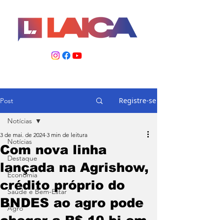
Registre-se
Post
Notícias
3 de mai. de 2024
3 min de leitura
Notícias
Com nova linha
Destaque
lançada na Agrishow,
Economia
crédito próprio do
Saúde e Bem-Estar
BNDES ao agro pode
Agro