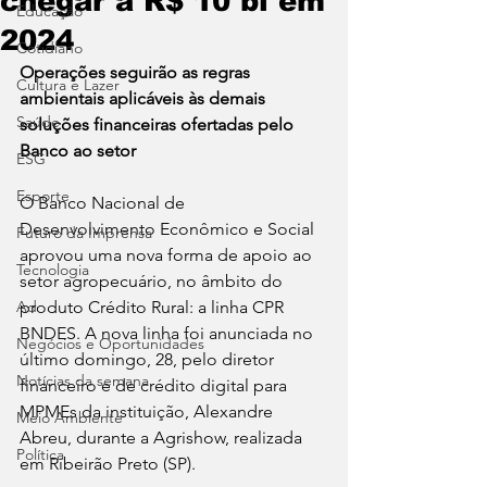
chegar a R$ 10 bi em
Educação
2024
Cotidiano
Operações seguirão as regras 
Cultura e Lazer
ambientais aplicáveis às demais 
Saúde
soluções financeiras ofertadas pelo 
Banco ao setor
ESG
Esporte
O Banco Nacional de 
Desenvolvimento Econômico e Social 
Futuro da Imprensa
aprovou uma nova forma de apoio ao 
Tecnologia
setor agropecuário, no âmbito do 
Ad
produto Crédito Rural: a linha CPR 
BNDES. A nova linha foi anunciada no 
Negócios e Oportunidades
último domingo, 28, pelo diretor 
Notícias da semana
financeiro e de crédito digital para 
MPMEs da instituição, Alexandre 
Meio Ambiente
Abreu, durante a Agrishow, realizada 
Política
em Ribeirão Preto (SP).