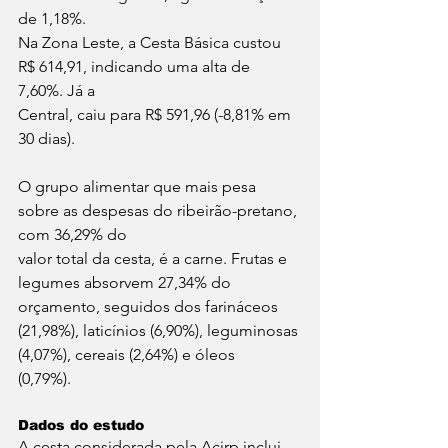
de 1,18%.
Na Zona Leste, a Cesta Básica custou 
R$ 614,91, indicando uma alta de 
7,60%. Já a
Central, caiu para R$ 591,96 (-8,81% em 
30 dias).
O grupo alimentar que mais pesa 
sobre as despesas do ribeirão-pretano, 
com 36,29% do
valor total da cesta, é a carne. Frutas e 
legumes absorvem 27,34% do 
orçamento, seguidos dos farináceos 
(21,98%), laticínios (6,90%), leguminosas 
(4,07%), cereais (2,64%) e óleos
(0,79%).
Dados do estudo
A cesta considerada pela Acirp inclui 