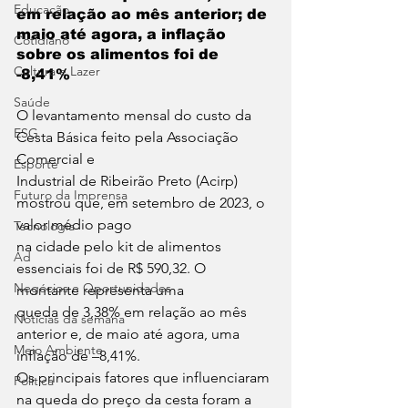
Educação
em relação ao mês anterior; de 
maio até agora, a inflação 
Cotidiano
sobre os alimentos foi de 
Cultura e Lazer
-8,41%
Saúde
O levantamento mensal do custo da 
ESG
Cesta Básica feito pela Associação 
Comercial e
Esporte
Industrial de Ribeirão Preto (Acirp) 
Futuro da Imprensa
mostrou que, em setembro de 2023, o 
valor médio pago
Tecnologia
na cidade pelo kit de alimentos 
Ad
essenciais foi de R$ 590,32. O 
Negócios e Oportunidades
montante representa uma
queda de 3,38% em relação ao mês 
Notícias da semana
anterior e, de maio até agora, uma 
Meio Ambiente
inflação de –8,41%.
Os principais fatores que influenciaram 
Política
na queda do preço da cesta foram a 