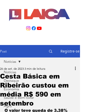
Registre-se
Post
Notícias
26 de set. de 2023
3 min de leitura
Notícias
Cesta Básica em
Destaque
Ribeirão custou em
Economia
média R$ 590 em
Saúde e Bem-Estar
setembro
Agro
O valor teve queda de 3,38% 