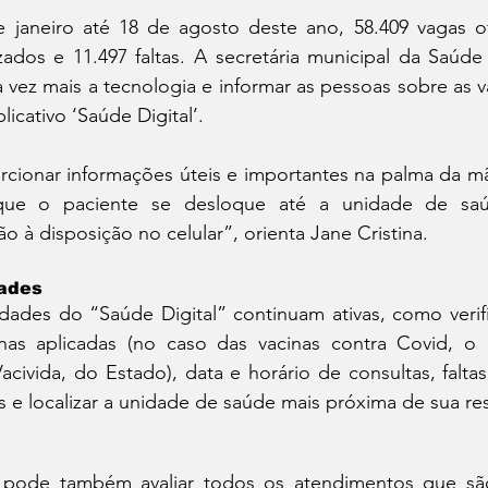
 janeiro até 18 de agosto deste ano, 58.409 vagas ofe
ados e 11.497 faltas. A secretária municipal da Saúde
a vez mais a tecnologia e informar as pessoas sobre as va
licativo ‘Saúde Digital’.
cionar informações úteis e importantes na palma da mã
a que o paciente se desloque até a unidade de saú
o à disposição no celular”, orienta Jane Cristina.
dades
idades do “Saúde Digital” continuam ativas, como verif
as aplicadas (no caso das vacinas contra Covid, o re
ivida, do Estado), data e horário de consultas, faltas, 
 e localizar a unidade de saúde mais próxima de sua res
 pode também avaliar todos os atendimentos que são 