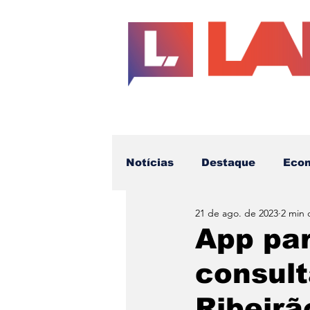
Notícias
Destaque
Eco
21 de ago. de 2023
2 min 
Educação
Cotidiano
App pa
consult
Futuro da Imprensa
Te
Ribeirã