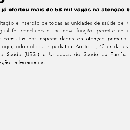
io Ambiente
Política
 já ofertou mais de 58 mil vagas na atenção 
itação e inserção de todas as unidades de saúde de Rib
gital foi concluído e, na nova função, permite ao u
 consultas das especialidades da atenção primária, c
ogia, odontologia e pediatria. Ao todo, 40 unidades 
de Saúde (UBSs) e Unidades de Saúde da Família (
ação na ferramenta.