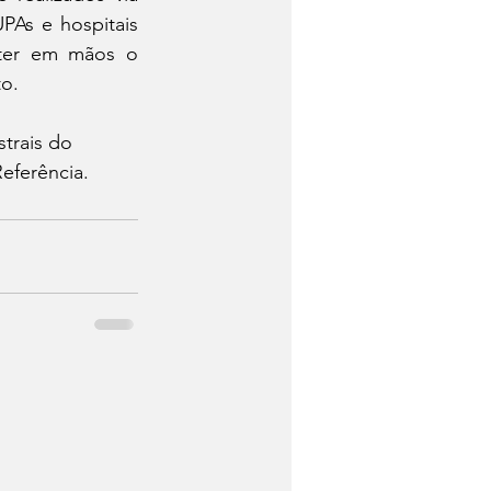
PAs e hospitais 
 ter em mãos o 
o. 
trais do 
eferência.