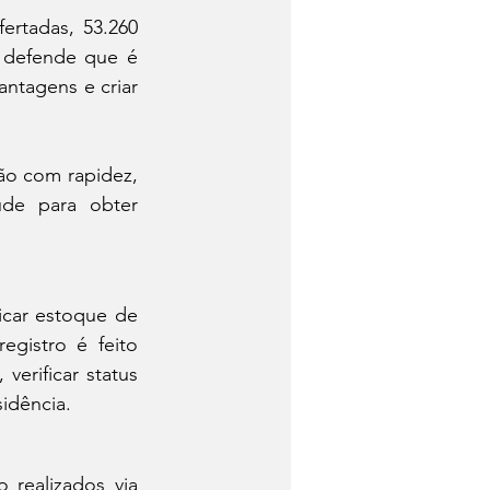
rtadas, 53.260 
 defende que é 
ntagens e criar 
o com rapidez, 
de para obter 
icar estoque de 
gistro é feito 
verificar status 
idência.
realizados via 