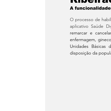
Notícias da semana
Me
A funcionalidade
O processo de habil
aplicativo Saúde Di
remarcar e cancelar
enfermagem, ginecol
Unidades Básicas 
disposição da popul