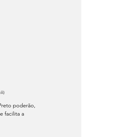
li)
Preto poderão, 
facilita a 