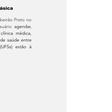
básica
eirão Preto no 
suário 
agendar, 
línica médica, 
de saúde entre 
UFSs) estão à 