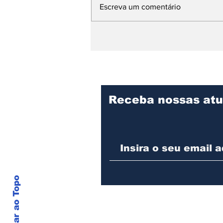
Escreva um comentário
Acirp participa da
coletiva de abertura da
Agrishow 2026 e
destaca importância do
evento para economia
local
Receba nossas atu
Voltar ao Topo