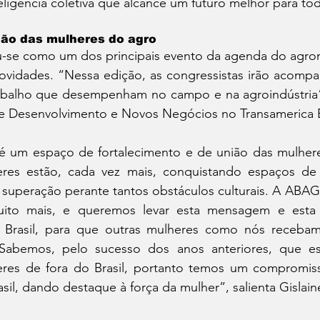
teligência coletiva que alcance um futuro melhor para to
ção das mulheres do agro
se como um dos principais evento da agenda do agron
vidades. “Nessa edição, as congressistas irão acompa
rabalho que desempenham no campo e na agroindústria”,
e Desenvolvimento e Novos Negócios no Transamerica 
m espaço de fortalecimento e de união das mulheres
eres estão, cada vez mais, conquistando espaços de 
e superação perante tantos obstáculos culturais. A ABA
ito mais, e queremos levar esta mensagem e esta l
o Brasil, para que outras mulheres como nós receba
Sabemos, pelo sucesso dos anos anteriores, que est
es de fora do Brasil, portanto temos um compromiss
il, dando destaque à força da mulher”, salienta Gislain