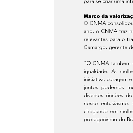
para se criar uma in
Marco da valoriza
O CNMA consolidou-
ano, o CNMA traz no
relevantes para o t
Camargo, gerente d
“O CNMA também é u
igualdade. As mulh
iniciativa, coragem 
juntos podemos mu
diversos rincões d
nosso entusiasmo. 
chegando em mulher
protagonismo do Bras