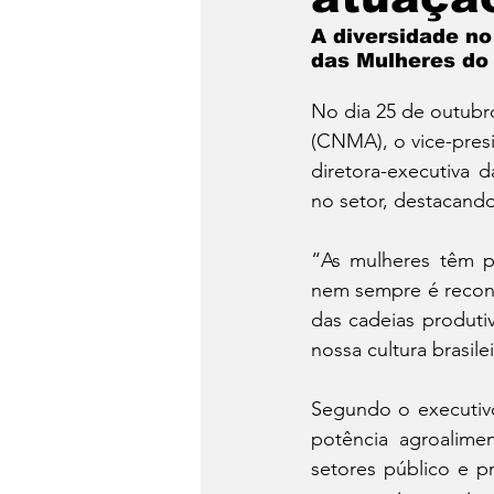
Notícias da semana
Me
A diversidade no
das Mulheres do
No dia 25 de outubr
(CNMA), o vice-pres
diretora-executiva d
no setor, destacando
“As mulheres têm p
nem sempre é reconh
das cadeias produti
nossa cultura brasile
Segundo o executivo,
potência agroalimen
setores público e p