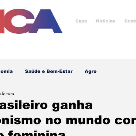
Capa
Notícias
Cont
nomia
Saúde e Bem-Estar
Agro
 leitura
Cultura e Lazer
Saúde
ESG
Esporte
asileiro ganha
onismo no mundo co
cnologia
Ad
Negócios e Oportunidades
o feminina