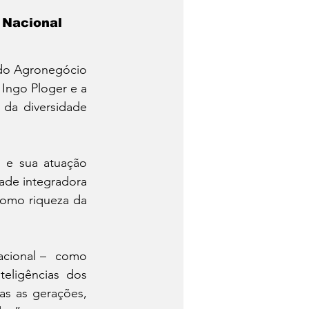
 Nacional 
do Agronegócio 
Ingo Ploger e a 
 da diversidade 
 e sua atuação 
de integradora 
omo riqueza da 
acional –  como 
eligências dos 
s as gerações, 