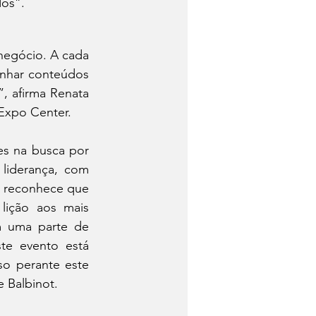
dos”.
egócio. A cada 
nhar conteúdos 
 afirma Renata 
Expo Center.
 na busca por 
liderança, com 
G reconhece que 
ição aos mais 
m uma parte de 
e evento está 
o perante este 
e Balbinot.