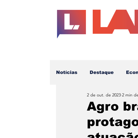
Notícias
Destaque
Eco
2 de out. de 2023
2 min de
Educação
Cotidiano
Agro br
protag
Futuro da Imprensa
Te
atuaçã