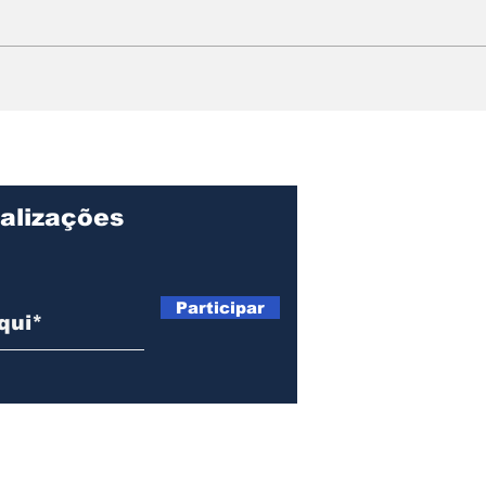
Agrishow promove
Cet
impacto positivo na
que
região de Ribeirão Preto
em 
dur
alizações
Participar