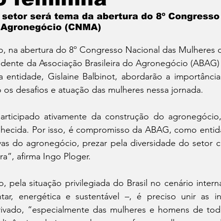
io Ambiente
Política
 setor será tema da abertura do 8º Congresso
 Agronegócio (CNMA)
o, na abertura do 8º Congresso Nacional das Mulheres 
idente da Associação Brasileira do Agronegócio (ABAG) 
a entidade, Gislaine Balbinot, abordarão a importância
 os desafios e atuação das mulheres nessa jornada.
articipado ativamente da construção do agronegócio,
ecida. Por isso, é compromisso da ABAG, como entida
vas do agronegócio, prezar pela diversidade do setor c
ira”, afirma Ingo Ploger.
 pela situação privilegiada do Brasil no cenário intern
tar, energética e sustentável –, é preciso unir as int
rivado, “especialmente das mulheres e homens de toda