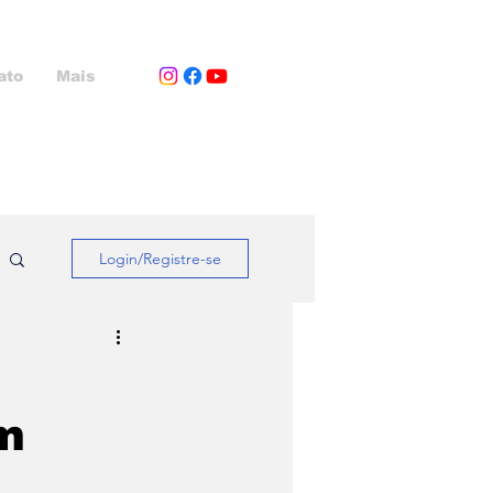
ato
Mais
Login/Registre-se
m