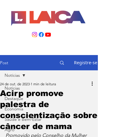
Registre-se
Post
Notícias
24 de out. de 2023
1 min de leitura
Notícias
Acirp promove
Destaque
palestra de
Economia
conscientização sobre
Saúde e Bem-Estar
câncer de mama
Agro
Promovido pelo Conselho da Mulher 