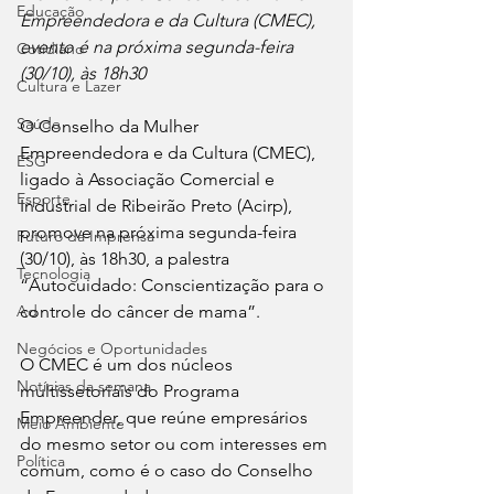
Educação
Empreendedora e da Cultura (CMEC), 
evento é na próxima segunda-feira 
Cotidiano
(30/10), às 18h30
Cultura e Lazer
Saúde
O Conselho da Mulher 
Empreendedora e da Cultura (CMEC), 
ESG
ligado à Associação Comercial e 
Esporte
Industrial de Ribeirão Preto (Acirp), 
promove na próxima segunda-feira 
Futuro da Imprensa
(30/10), às 18h30, a palestra 
Tecnologia
“Autocuidado: Conscientização para o 
Ad
controle do câncer de mama”. 
Negócios e Oportunidades
O CMEC é um dos núcleos 
Notícias da semana
multissetoriais do Programa 
Empreender, que reúne empresários 
Meio Ambiente
do mesmo setor ou com interesses em 
Política
comum, como é o caso do Conselho 