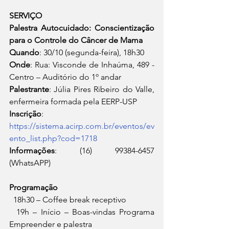
SERVIÇO 
Palestra Autocuidado: Conscientização 
para o Controle do Câncer de Mama
Quando
: 30/10 (segunda-feira), 18h30 
Onde
: Rua: Visconde de Inhaúma, 489 - 
Centro – Auditório do 1º andar  
Palestrante
: Júlia Pires Ribeiro do Valle, 
enfermeira formada pela EERP-USP 
Inscrição
: 
https://sistema.acirp.com.br/eventos/ev
ento_list.php?cod=1718
Informações
: (16) 99384-6457 
(WhatsAPP) 
Programação
  18h30 – Coffee break receptivo 
  19h – Início – Boas-vindas Programa 
Empreender e palestra 