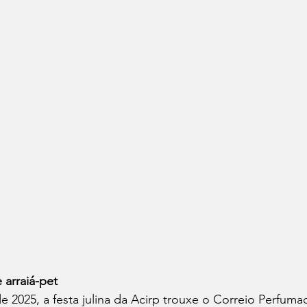
 arraiá-pet
e 2025, a festa julina da Acirp trouxe o Correio Perfuma