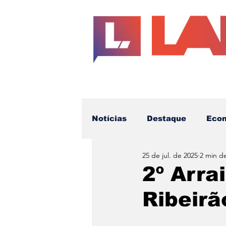
Notícias
Destaque
Eco
25 de jul. de 2025
2 min de
Educação
Cotidiano
2º Arra
Ribeirã
Futuro da Imprensa
Te