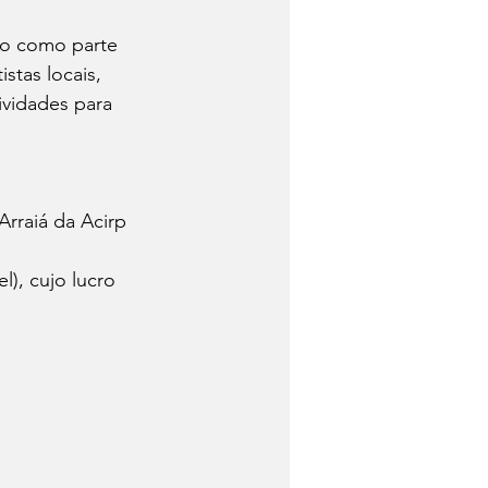
do como parte 
stas locais, 
vidades para 
rraiá da Acirp 
l), cujo lucro 