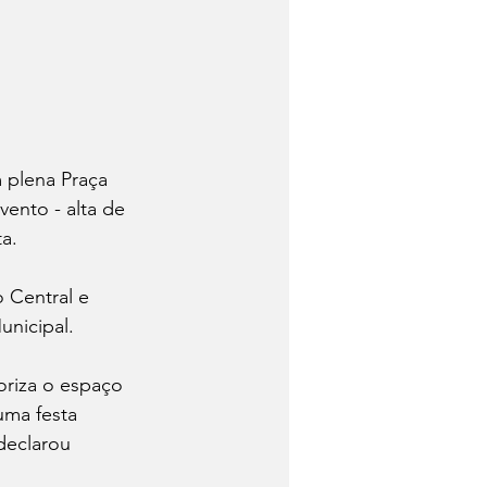
m plena Praça 
ento - alta de 
a.
 Central e 
unicipal.
oriza o espaço 
uma festa 
declarou 