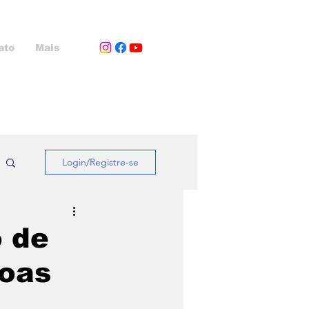
ato
Mais
Login/Registre-se
o de
soas